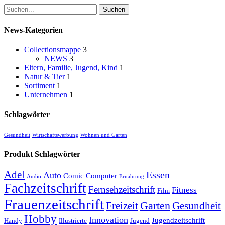
News-Kategorien
Collectionsmappe
3
NEWS
3
Eltern, Familie, Jugend, Kind
1
Natur & Tier
1
Sortiment
1
Unternehmen
1
Schlagwörter
Gesundheit
Wirtschaftswerbung
Wohnen und Garten
Produkt Schlagwörter
Adel
Essen
Auto
Comic
Computer
Audio
Ernährung
Fachzeitschrift
Fernsehzeitschrift
Fitness
Film
Frauenzeitschrift
Garten
Freizeit
Gesundheit
Hobby
Innovation
Jugendzeitschrift
Handy
Illustrierte
Jugend