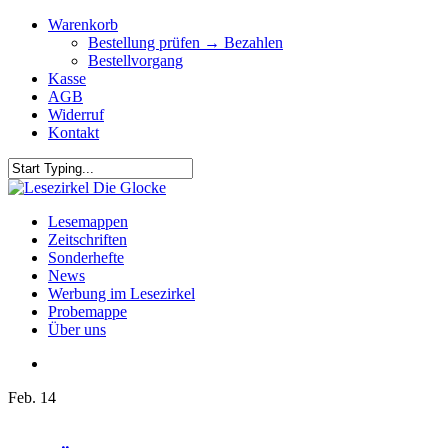
Skip
Warenkorb
to
Bestellung prüfen → Bezahlen
main
Bestellvorgang
content
Kasse
AGB
Widerruf
Kontakt
Close
Search
search
Menu
Lesemappen
Zeitschriften
Sonderhefte
News
Werbung im Lesezirkel
Probemappe
Über uns
search
Feb.
14