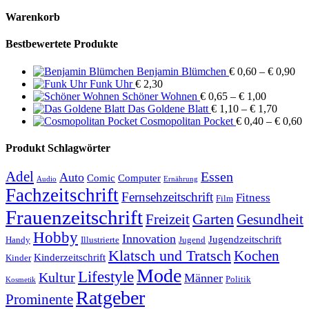
Warenkorb
Bestbewertete Produkte
Pre
Benjamin Blümchen
€
0,60
–
€
0,90
€ 0
Funk Uhr
€
2,30
Preisspan
bis
Schöner Wohnen
€
0,65
–
€
1,00
€ 0,65
Preissp
€ 0
Das Goldene Blatt
€
1,10
–
€
1,70
bis
€ 1,10
P
Cosmopolitan Pocket
€
0,40
–
€
0,60
€ 1,00
bis
€
€ 1,70
b
Produkt Schlagwörter
€
Adel
Essen
Auto
Comic
Computer
Audio
Ernährung
Fachzeitschrift
Fernsehzeitschrift
Fitness
Film
Frauenzeitschrift
Garten
Freizeit
Gesundheit
Hobby
Innovation
Jugendzeitschrift
Handy
Illustrierte
Jugend
Klatsch und Tratsch
Kochen
Kinderzeitschrift
Kinder
Mode
Lifestyle
Kultur
Männer
Politik
Kosmetik
Ratgeber
Prominente