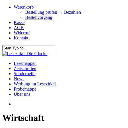
Skip
Warenkorb
to
Bestellung prüfen → Bezahlen
main
Bestellvorgang
content
Kasse
AGB
Widerruf
Kontakt
Close
Search
search
Menu
Lesemappen
Zeitschriften
Sonderhefte
News
Werbung im Lesezirkel
Probemappe
Über uns
search
Wirtschaft